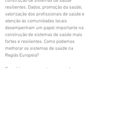
construção de sistemas de saúde 
resilientes. Dados, promoção da saúde, 
valorização dos profissionais de saúde e 
atenção às comunidades locais 
desempenham um papel importante na 
construção de sistemas de saúde mais 
fortes e resilientes. Como podemos 
melhorar os sistemas de saúde na 
Região Europeia? 
Os subtemas propostos para cada um 
dos temas discutidos podem encontrar-
se nas podem ser acedidos a partir de: 
https://eupha.org/EUPHW_Search_for_a
n_event
.
Resumido por: