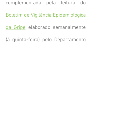
complementada pela leitura do
Boletim de Vigilância Epidemiológica
da Gripe
elaborado semanalmente
(à quinta-feira) pelo Departamento
de Epidemiologia do Instituto
Nacional de Saúde Doutor Ricardo
Jorge. Esse boletim integra dados
clínicos e laboratoriais, tendo por
base a rede médicos-sentinela, os
serviços de urgência/obstetrícia,
rede portuguesa de laboratórios