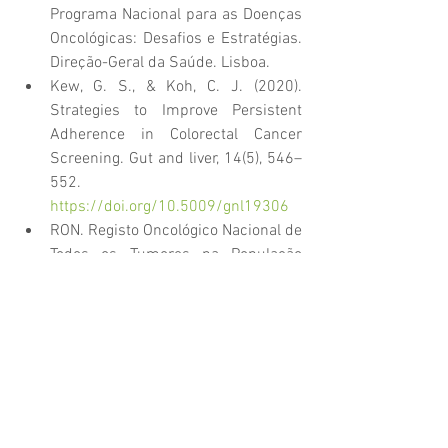
Programa Nacional para as Doenças 
Oncológicas: Desafios e Estratégias. 
Direção-Geral da Saúde. Lisboa.
Kew, G. S., & Koh, C. J. (2020). 
Strategies to Improve Persistent 
Adherence in Colorectal Cancer 
Screening. Gut and liver, 14(5), 546–
552. 
https://doi.org/10.5009/gnl19306
RON. Registo Oncológico Nacional de 
Todos os Tumores na População 
Residente em Portugal, em 2022. 
Instituto Português de Oncologia do 
Porto Francisco Gentil - EPE, ed. 
Porto, 2025.