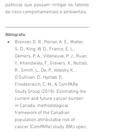
públicas que possam mitigar os fatores 
de risco comportamentais e ambientais.
Bibliografia:
Brenner, D. R., Poirier, A. E., Walter, 
S. D., King, W. D., Franco, E. L., 
Demers, P. A., Villeneuve, P. J., Ruan, 
Y., Khandwala, F., Grevers, X., Nuttall, 
R., Smith, L., De, P., Volesky, K., 
O'Sullivan, D., Hystad, P., 
Friedenreich, C. M., & ComPARe 
Study Group (2018). Estimating the 
current and future cancer burden 
in Canada: methodological 
framework of the Canadian 
population attributable risk of 
cancer (ComPARe) study. BMJ open, 