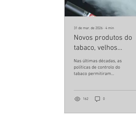
31 de mar. de 2026
∙
4
min
Novos produtos do
tabaco, velhos
desafios: proteger a
Nas últimas décadas, as
próxima geração
políticas de controlo do
tabaco permitiram
reduzir de forma
significativa o seu
consumo [ 1 ] . Contudo,
este progresso enfrenta
162
0
hoje um novo desafio : a
expansão de produtos
emergentes, como os
cigarros eletrónicos, os
produtos de tabaco