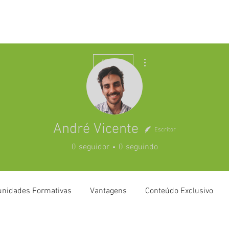
Saúde Pública
Destaques
VII CNMSP
Mais ações
Seguir
André Vicente
Escritor
0
seguidor
0
seguindo
unidades Formativas
Vantagens
Conteúdo Exclusivo