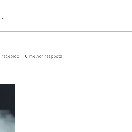
026
 recebido
0
melhor resposta