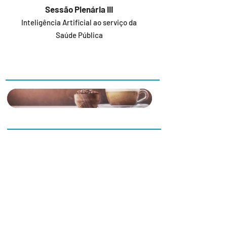
Sessão Plenária III
Inteligência Artificial ao serviço da
Saúde Pública
15:30
16:00
Sessão
Paralela III
Grupos de
Trabalho da
Rastreios de base
ANMSP
populacional