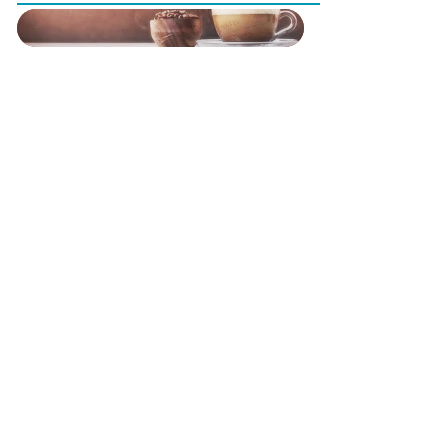
12:00
Sessão
Sessão
Paralela IV
Paralela V
Estratificação da
Abordagem ao
população pelo
envelhecimento
risco
ativo
13:00
14:00
Sessão
Keynote
Planear e avaliar em Saúde Pública