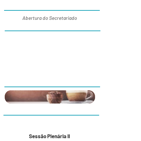
09:00
Abertura do Secretariado
09:30
Sessão
Sessão
Paralela I
Paralela II
Determinantes
One Health
Comerciais
10:30
11:00
Sessão Plenária II