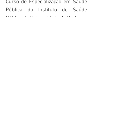
Curso de Especialização em Saúde
Pública do Instituto de Saúde
Pública da Universidade do Porto
Vera Leal Pessoa
- Comissão
Nacional de Saúde Pública do
Sindicato Independente dos Médicos
COMISSÃO
ORGANIZADORA