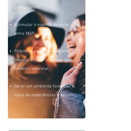
participantes;
Estimular o espírito de união
entre MSP;
Potenciar o desenvolvimento
pessoal dos participantes num
contexto informal;
Gerar um ambiente favorável à
troca de experiências e opiniões.