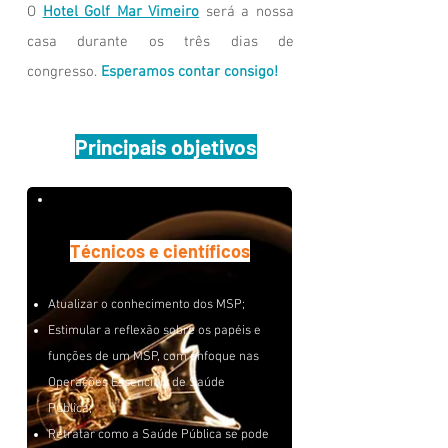
O
Hotel Golf Mar Vimeiro
será a nossa
casa durante os três dias de
congresso.
Esperamos contar consigo!
Principais objetivos
Técnicos e científicos
Atualizar o conhecimento dos MSP;
Estimular a reflexão sobre os papéis e
funções de um MSP, com enfoque nas
Operações Essenciais de Saúde
Pública;
Retratar como a Saúde Pública se pode