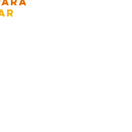
para
ar