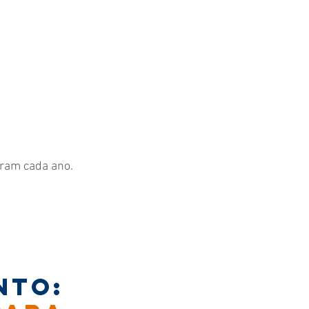
Eventos
Área do Associado
aram cada ano.
nto: