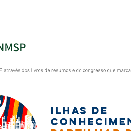
Saúde Pública
Destaques
VII CNMSP
CNMSP
P através dos livros de resumos e do congresso que marc
Ilhas de
conhecime